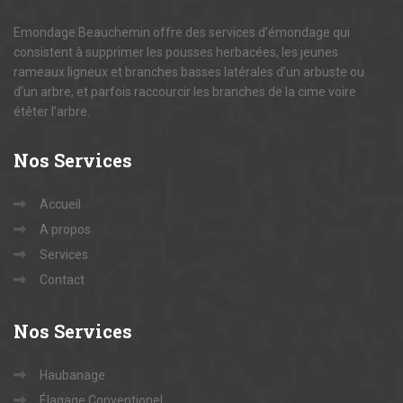
Emondage Beauchemin offre des services d’émondage qui
consistent à supprimer les pousses herbacées, les jeunes
rameaux ligneux et branches basses latérales d’un arbuste ou
d’un arbre, et parfois raccourcir les branches de la cime voire
étêter l’arbre.
Nos
Services
Accueil
A propos
Services
Contact
Nos
Services
Haubanage
Élagage Conventionel