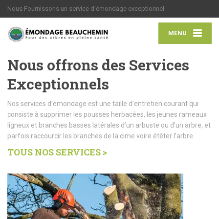
Nous Fournissons un service d’émondage exceptionnel
MENU
Nous offrons des Services
Exceptionnels
Nos services d’émondage est une taille d’entretien courant qui
consiste à supprimer les pousses herbacées, les jeunes rameaux
ligneux et branches basses latérales d’un arbuste ou d’un arbre, et
parfois raccourcir les branches de la cime voire étêter l’arbre.
TOUS NOS SERVICES >