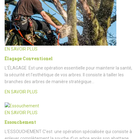
EN SAVOIR PLUS
Élagage Conventionel
L’ÉLAGAGE Est une opération essentielle pour maintenir la santé,
la sécurité et l’esthétique de vos arbres. Il consiste à tailler les
branches des arbres de manière stratégique…
EN SAVOIR PLUS
EN SAVOIR PLUS
Essouchement
L’ESSOUCHEMENT C’est une opération spécialisée qui consiste à
enlever complètement la souche d’un arbre après son abattage.