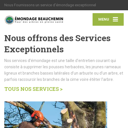
Nous Fournissons un service d’émondage exceptionnel
MENU
Nous offrons des Services
Exceptionnels
Nos services d’émondage est une taille d’entretien courant qui
consiste à supprimer les pousses herbacées, les jeunes rameaux
ligneux et branches basses latérales d’un arbuste ou d’un arbre, et
parfois raccourcir les branches de la cime voire étêter l’arbre.
TOUS NOS SERVICES >