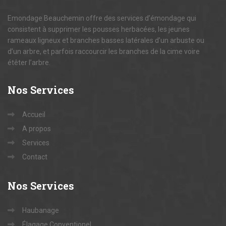
Emondage Beauchemin offre des services d’émondage qui
consistent à supprimer les pousses herbacées, les jeunes
rameaux ligneux et branches basses latérales d’un arbuste ou
d’un arbre, et parfois raccourcir les branches de la cime voire
étêter l’arbre.
Nos
Services
Accueil
A propos
Services
Contact
Nos
Services
Haubanage
Élagage Conventionel