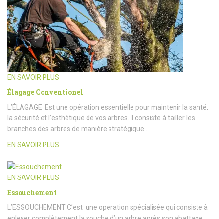
EN SAVOIR PLUS
Élagage Conventionel
L’ÉLAGAGE Est une opération essentielle pour maintenir la santé,
la sécurité et l’esthétique de vos arbres. Il consiste à tailler les
branches des arbres de manière stratégique…
EN SAVOIR PLUS
EN SAVOIR PLUS
Essouchement
L’ESSOUCHEMENT C’est une opération spécialisée qui consiste à
enlever complètement la souche d’un arbre après son abattage.