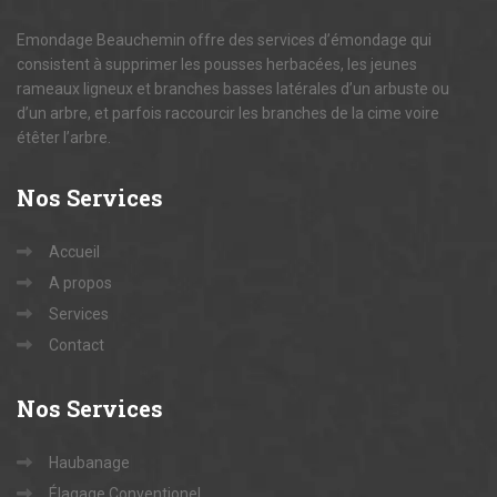
Emondage Beauchemin offre des services d’émondage qui
consistent à supprimer les pousses herbacées, les jeunes
rameaux ligneux et branches basses latérales d’un arbuste ou
d’un arbre, et parfois raccourcir les branches de la cime voire
étêter l’arbre.
Nos
Services
Accueil
A propos
Services
Contact
Nos
Services
Haubanage
Élagage Conventionel