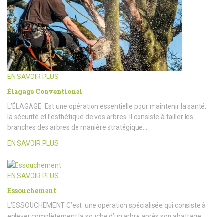
EN SAVOIR PLUS
Élagage Conventionel
L’ÉLAGAGE Est une opération essentielle pour maintenir la santé,
la sécurité et l’esthétique de vos arbres. Il consiste à tailler les
branches des arbres de manière stratégique…
EN SAVOIR PLUS
EN SAVOIR PLUS
Essouchement
L’ESSOUCHEMENT C’est une opération spécialisée qui consiste à
enlever complètement la souche d’un arbre après son abattage.