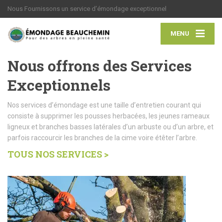
Nous Fournissons un service d’émondage exceptionnel
MENU
Nous offrons des Services
Exceptionnels
Nos services d’émondage est une taille d’entretien courant qui
consiste à supprimer les pousses herbacées, les jeunes rameaux
ligneux et branches basses latérales d’un arbuste ou d’un arbre, et
parfois raccourcir les branches de la cime voire étêter l’arbre.
TOUS NOS SERVICES >