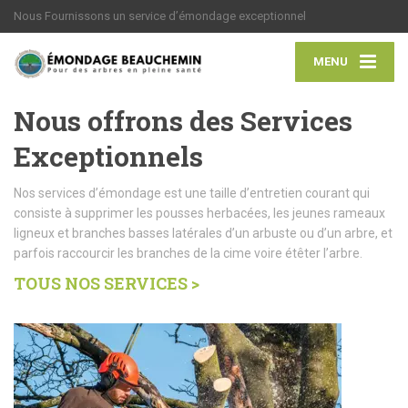
Nous Fournissons un service d’émondage exceptionnel
MENU
Nous offrons des Services
Exceptionnels
Nos services d’émondage est une taille d’entretien courant qui
consiste à supprimer les pousses herbacées, les jeunes rameaux
ligneux et branches basses latérales d’un arbuste ou d’un arbre, et
parfois raccourcir les branches de la cime voire étêter l’arbre.
TOUS NOS SERVICES >