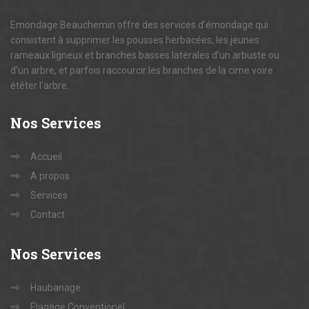
Emondage Beauchemin offre des services d’émondage qui
consistent à supprimer les pousses herbacées, les jeunes
rameaux ligneux et branches basses latérales d’un arbuste ou
d’un arbre, et parfois raccourcir les branches de la cime voire
étêter l’arbre.
Nos
Services
Accueil
A propos
Services
Contact
Nos
Services
Haubanage
Élagage Conventionel