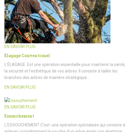
EN SAVOIR PLUS
Élagage Conventionel
L’ÉLAGAGE Est une opération essentielle pour maintenir la santé,
la sécurité et l’esthétique de vos arbres. Il consiste à tailler les
branches des arbres de manière stratégique…
EN SAVOIR PLUS
EN SAVOIR PLUS
Essouchement
L’ESSOUCHEMENT C’est une opération spécialisée qui consiste à
enlever complètement la souche d’un arbre après son abattage.