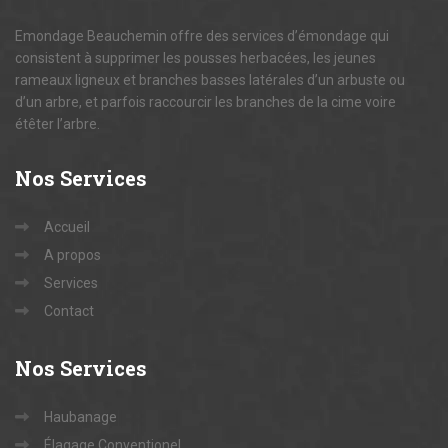
Emondage Beauchemin offre des services d’émondage qui
consistent à supprimer les pousses herbacées, les jeunes
rameaux ligneux et branches basses latérales d’un arbuste ou
d’un arbre, et parfois raccourcir les branches de la cime voire
étêter l’arbre.
Nos
Services
Accueil
A propos
Services
Contact
Nos
Services
Haubanage
Élagage Conventionel