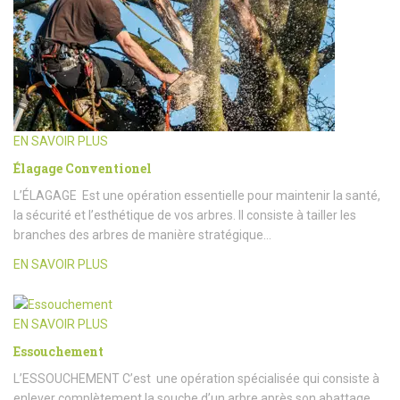
EN SAVOIR PLUS
Élagage Conventionel
L’ÉLAGAGE Est une opération essentielle pour maintenir la santé,
la sécurité et l’esthétique de vos arbres. Il consiste à tailler les
branches des arbres de manière stratégique…
EN SAVOIR PLUS
EN SAVOIR PLUS
Essouchement
L’ESSOUCHEMENT C’est une opération spécialisée qui consiste à
enlever complètement la souche d’un arbre après son abattage.