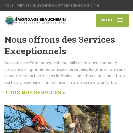
Nous Fournissons un service d’émondage exceptionnel
MENU
Nous offrons des Services
Exceptionnels
Nos services d’émondage est une taille d’entretien courant qui
consiste à supprimer les pousses herbacées, les jeunes rameaux
ligneux et branches basses latérales d’un arbuste ou d’un arbre, et
parfois raccourcir les branches de la cime voire étêter l’arbre.
TOUS NOS SERVICES >