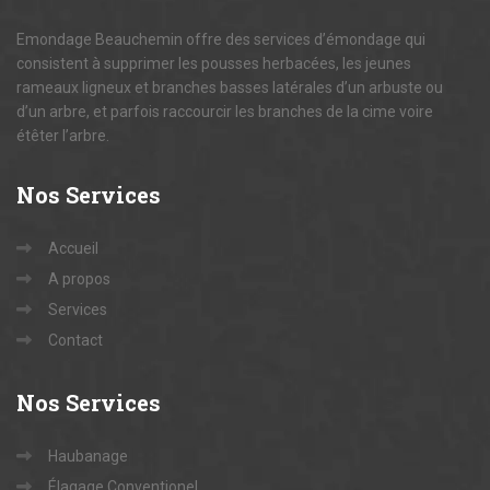
Emondage Beauchemin offre des services d’émondage qui
consistent à supprimer les pousses herbacées, les jeunes
rameaux ligneux et branches basses latérales d’un arbuste ou
d’un arbre, et parfois raccourcir les branches de la cime voire
étêter l’arbre.
Nos
Services
Accueil
A propos
Services
Contact
Nos
Services
Haubanage
Élagage Conventionel