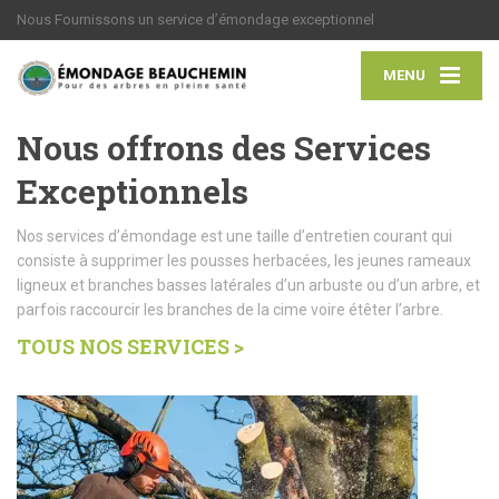
Nous Fournissons un service d’émondage exceptionnel
MENU
Nous offrons des Services
Exceptionnels
Nos services d’émondage est une taille d’entretien courant qui
consiste à supprimer les pousses herbacées, les jeunes rameaux
ligneux et branches basses latérales d’un arbuste ou d’un arbre, et
parfois raccourcir les branches de la cime voire étêter l’arbre.
TOUS NOS SERVICES >