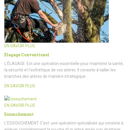
EN SAVOIR PLUS
Élagage Conventionel
L’ÉLAGAGE Est une opération essentielle pour maintenir la santé,
la sécurité et l’esthétique de vos arbres. Il consiste à tailler les
branches des arbres de manière stratégique…
EN SAVOIR PLUS
EN SAVOIR PLUS
Essouchement
L’ESSOUCHEMENT C’est une opération spécialisée qui consiste à
enlever complètement la souche d’un arbre après son abattage.