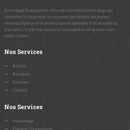
Emondage Beauchemin offre des services d’émondage qui
consistent à supprimer les pousses herbacées, les jeunes
rameaux ligneux et branches basses latérales d’un arbuste ou
d’un arbre, et parfois raccourcir les branches de la cime voire
étêter l’arbre.
Nos
Services
Accueil
A propos
Services
Contact
Nos
Services
Haubanage
Élagage Conventionel