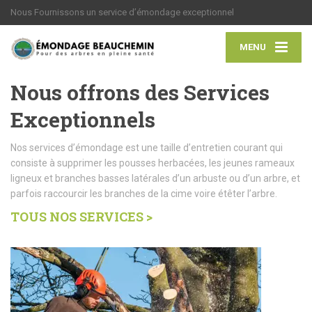
Nous Fournissons un service d’émondage exceptionnel
MENU
Nous offrons des Services
Exceptionnels
Nos services d’émondage est une taille d’entretien courant qui
consiste à supprimer les pousses herbacées, les jeunes rameaux
ligneux et branches basses latérales d’un arbuste ou d’un arbre, et
parfois raccourcir les branches de la cime voire étêter l’arbre.
TOUS NOS SERVICES >