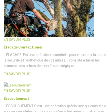
EN SAVOIR PLUS
Élagage Conventionel
L’ÉLAGAGE Est une opération essentielle pour maintenir la santé,
la sécurité et l’esthétique de vos arbres. Il consiste à tailler les
branches des arbres de manière stratégique…
EN SAVOIR PLUS
EN SAVOIR PLUS
Essouchement
L’ESSOUCHEMENT C’est une opération spécialisée qui consiste à
enlever complètement la souche d’un arbre après son abattage.