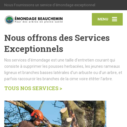
Nous Fournissons un service d’émondage exceptionnel
MENU
Nous offrons des Services
Exceptionnels
Nos services d’émondage est une taille d’entretien courant qui
consiste à supprimer les pousses herbacées, les jeunes rameaux
ligneux et branches basses latérales d’un arbuste ou d’un arbre, et
parfois raccourcir les branches de la cime voire étêter l’arbre.
TOUS NOS SERVICES >