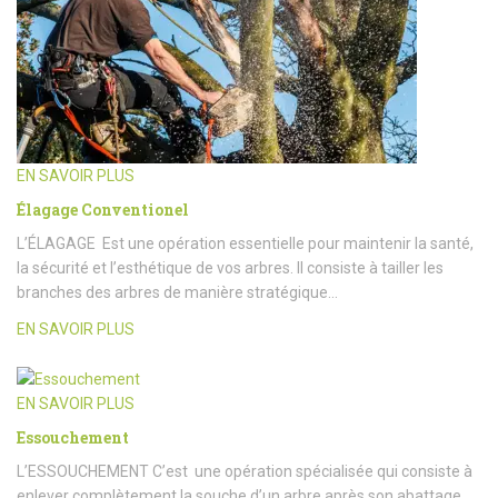
EN SAVOIR PLUS
Élagage Conventionel
L’ÉLAGAGE Est une opération essentielle pour maintenir la santé,
la sécurité et l’esthétique de vos arbres. Il consiste à tailler les
branches des arbres de manière stratégique…
EN SAVOIR PLUS
EN SAVOIR PLUS
Essouchement
L’ESSOUCHEMENT C’est une opération spécialisée qui consiste à
enlever complètement la souche d’un arbre après son abattage.