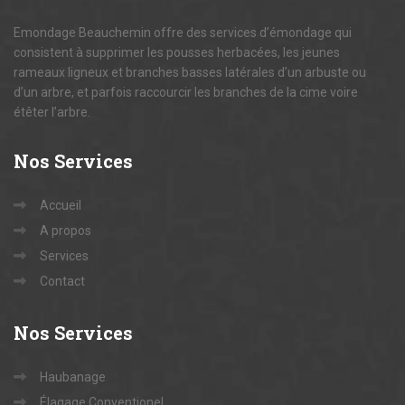
Emondage Beauchemin offre des services d’émondage qui
consistent à supprimer les pousses herbacées, les jeunes
rameaux ligneux et branches basses latérales d’un arbuste ou
d’un arbre, et parfois raccourcir les branches de la cime voire
étêter l’arbre.
Nos
Services
Accueil
A propos
Services
Contact
Nos
Services
Haubanage
Élagage Conventionel