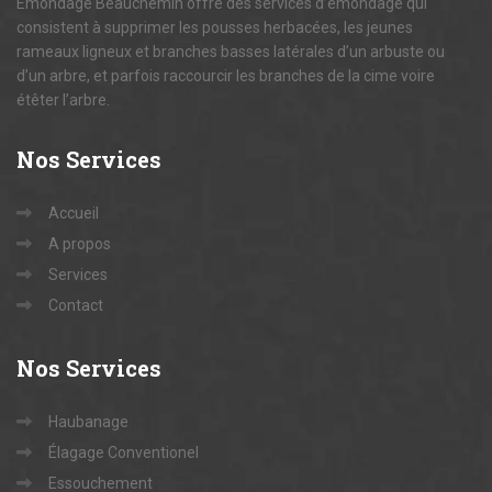
Emondage Beauchemin offre des services d’émondage qui
consistent à supprimer les pousses herbacées, les jeunes
rameaux ligneux et branches basses latérales d’un arbuste ou
d’un arbre, et parfois raccourcir les branches de la cime voire
étêter l’arbre.
Nos
Services
Accueil
A propos
Services
Contact
Nos
Services
Haubanage
Élagage Conventionel
Essouchement