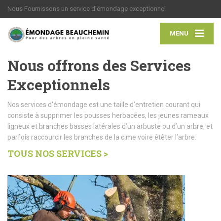
Nous Fournissons un service d’émondage exceptionnel
MENU
Nous offrons des Services
Exceptionnels
Nos services d’émondage est une taille d’entretien courant qui
consiste à supprimer les pousses herbacées, les jeunes rameaux
ligneux et branches basses latérales d’un arbuste ou d’un arbre, et
parfois raccourcir les branches de la cime voire étêter l’arbre.
TOUS NOS SERVICES >