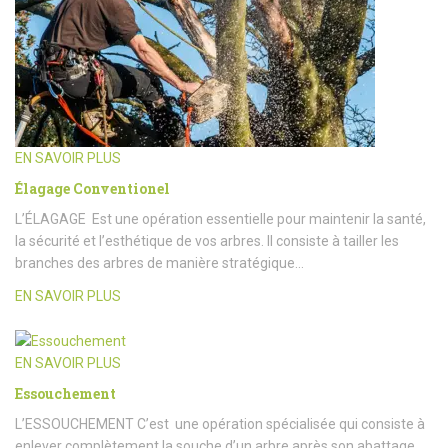
EN SAVOIR PLUS
Élagage Conventionel
L’ÉLAGAGE Est une opération essentielle pour maintenir la santé,
la sécurité et l’esthétique de vos arbres. Il consiste à tailler les
branches des arbres de manière stratégique…
EN SAVOIR PLUS
EN SAVOIR PLUS
Essouchement
L’ESSOUCHEMENT C’est une opération spécialisée qui consiste à
enlever complètement la souche d’un arbre après son abattage.