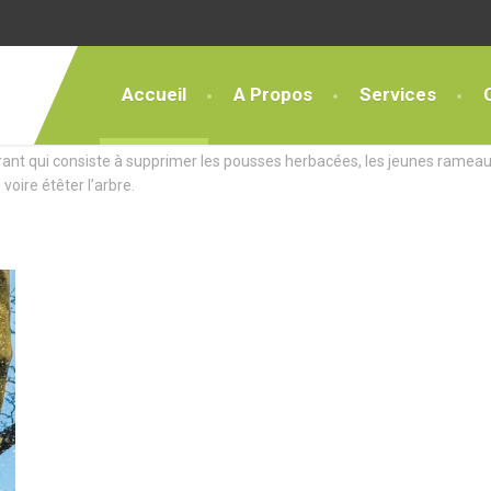
Accueil
A Propos
Services
ces Exceptionnels
rant qui consiste à supprimer les pousses herbacées, les jeunes rameau
 voire étêter l’arbre.