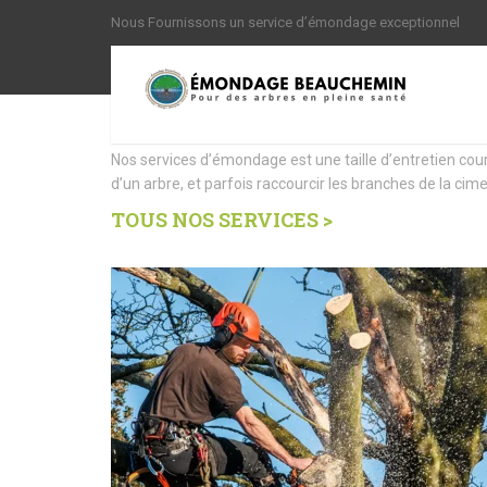
Nous Fournissons un service d’émondage exceptionnel
Nous offrons des Servi
Nos services d’émondage est une taille d’entretien cou
d’un arbre, et parfois raccourcir les branches de la cime
TOUS NOS SERVICES >