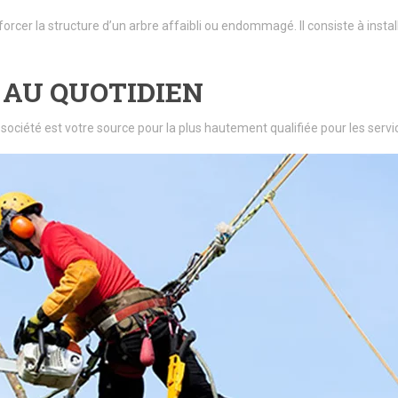
forcer la structure d’un arbre affaibli ou endommagé. Il consiste à insta
 AU QUOTIDIEN
 société est votre source pour la plus hautement qualifiée pour les se