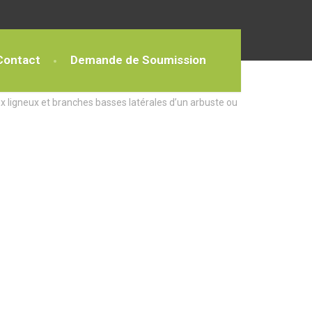
Contact
Demande de Soumission
x ligneux et branches basses latérales d’un arbuste ou