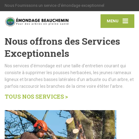
Nous Fournissons un service d’émondage exceptionnel
MENU
Nous offrons des Services
Exceptionnels
Nos services d’émondage est une taille d’entretien courant qui
consiste à supprimer les pousses herbacées, les jeunes rameaux
ligneux et branches basses latérales d’un arbuste ou d’un arbre, et
parfois raccourcir les branches de la cime voire étêter l’arbre.
TOUS NOS SERVICES >