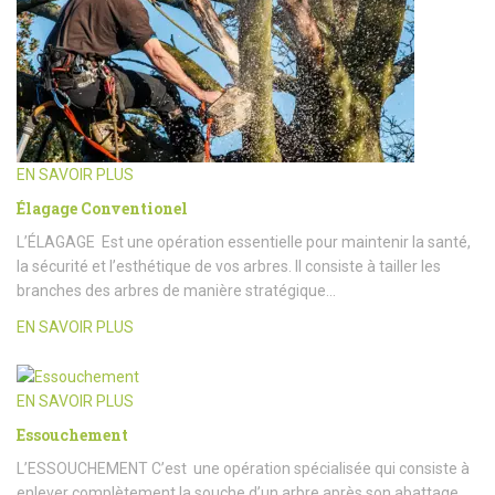
EN SAVOIR PLUS
Élagage Conventionel
L’ÉLAGAGE Est une opération essentielle pour maintenir la santé,
la sécurité et l’esthétique de vos arbres. Il consiste à tailler les
branches des arbres de manière stratégique…
EN SAVOIR PLUS
EN SAVOIR PLUS
Essouchement
L’ESSOUCHEMENT C’est une opération spécialisée qui consiste à
enlever complètement la souche d’un arbre après son abattage.