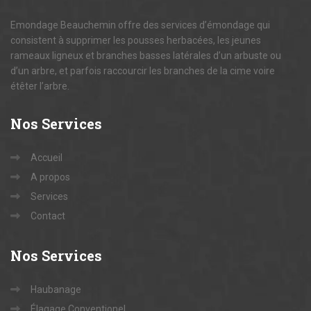
Emondage Beauchemin offre des services d’émondage qui
consistent à supprimer les pousses herbacées, les jeunes
rameaux ligneux et branches basses latérales d’un arbuste ou
d’un arbre, et parfois raccourcir les branches de la cime voire
étêter l’arbre.
Nos
Services
Accueil
A propos
Services
Contact
Nos
Services
Haubanage
Élagage Conventionel