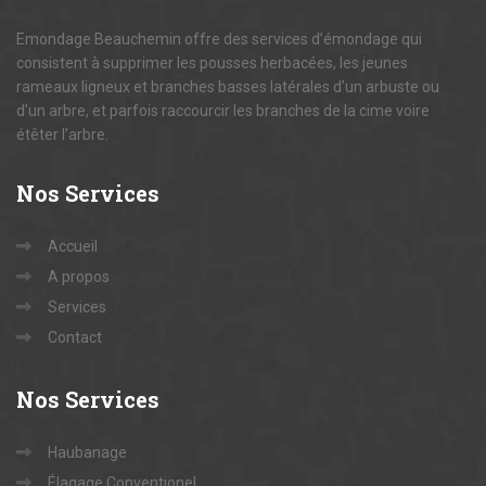
Emondage Beauchemin offre des services d’émondage qui
consistent à supprimer les pousses herbacées, les jeunes
rameaux ligneux et branches basses latérales d’un arbuste ou
d’un arbre, et parfois raccourcir les branches de la cime voire
étêter l’arbre.
Nos
Services
Accueil
A propos
Services
Contact
Nos
Services
Haubanage
Élagage Conventionel