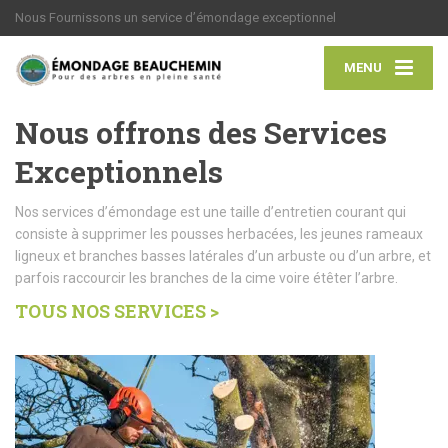
Nous Fournissons un service d’émondage exceptionnel
MENU
Nous offrons des Services
Exceptionnels
Nos services d’émondage est une taille d’entretien courant qui
consiste à supprimer les pousses herbacées, les jeunes rameaux
ligneux et branches basses latérales d’un arbuste ou d’un arbre, et
parfois raccourcir les branches de la cime voire étêter l’arbre.
TOUS NOS SERVICES >