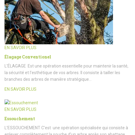
EN SAVOIR PLUS
Élagage Conventionel
L’ÉLAGAGE Est une opération essentielle pour maintenir la santé,
la sécurité et l’esthétique de vos arbres. Il consiste à tailler les
branches des arbres de manière stratégique…
EN SAVOIR PLUS
EN SAVOIR PLUS
Essouchement
L’ESSOUCHEMENT C’est une opération spécialisée qui consiste à
enlever complètement la souche d’un arbre après son abattage.