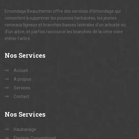
Emondage Beauchemin offre des services d’émondage qui
consistent à supprimer les pousses herbacées, les jeunes
rameaux ligneux et branches basses latérales d’un arbuste ou
d’un arbre, et parfois raccourcir les branches de la cime voire
étêter l’arbre.
Nos
Services
Accueil
A propos
Services
Contact
Nos
Services
Haubanage
Élagage Conventionel