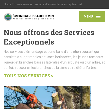
Nous Fournissons un service d’émondage exceptionnel
MENU
Nous offrons des Services
Exceptionnels
Nos services d’émondage est une taille d’entretien courant qui
consiste à supprimer les pousses herbacées, les jeunes rameaux
ligneux et branches basses latérales d’un arbuste ou d’un arbre, et
parfois raccourcir les branches de la cime voire étêter l’arbre.
TOUS NOS SERVICES >