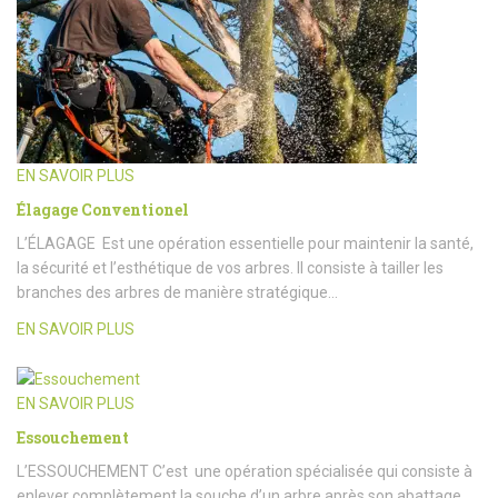
EN SAVOIR PLUS
Élagage Conventionel
L’ÉLAGAGE Est une opération essentielle pour maintenir la santé,
la sécurité et l’esthétique de vos arbres. Il consiste à tailler les
branches des arbres de manière stratégique…
EN SAVOIR PLUS
EN SAVOIR PLUS
Essouchement
L’ESSOUCHEMENT C’est une opération spécialisée qui consiste à
enlever complètement la souche d’un arbre après son abattage.