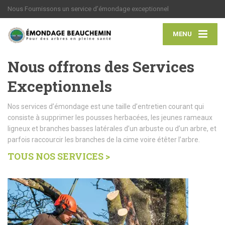
Nous Fournissons un service d’émondage exceptionnel
MENU
Nous offrons des Services
Exceptionnels
Nos services d’émondage est une taille d’entretien courant qui
consiste à supprimer les pousses herbacées, les jeunes rameaux
ligneux et branches basses latérales d’un arbuste ou d’un arbre, et
parfois raccourcir les branches de la cime voire étêter l’arbre.
TOUS NOS SERVICES >