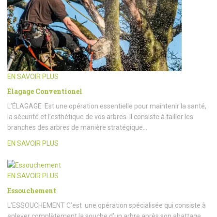
EN SAVOIR PLUS
Élagage Conventionel
L’ÉLAGAGE Est une opération essentielle pour maintenir la santé,
la sécurité et l’esthétique de vos arbres. Il consiste à tailler les
branches des arbres de manière stratégique…
EN SAVOIR PLUS
EN SAVOIR PLUS
Essouchement
L’ESSOUCHEMENT C’est une opération spécialisée qui consiste à
enlever complètement la souche d’un arbre après son abattage.