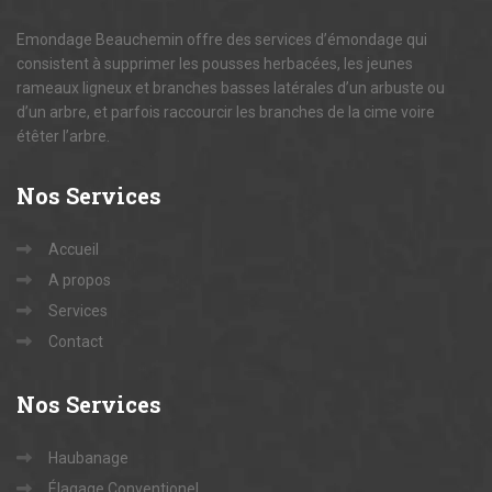
Emondage Beauchemin offre des services d’émondage qui
consistent à supprimer les pousses herbacées, les jeunes
rameaux ligneux et branches basses latérales d’un arbuste ou
d’un arbre, et parfois raccourcir les branches de la cime voire
étêter l’arbre.
Nos
Services
Accueil
A propos
Services
Contact
Nos
Services
Haubanage
Élagage Conventionel