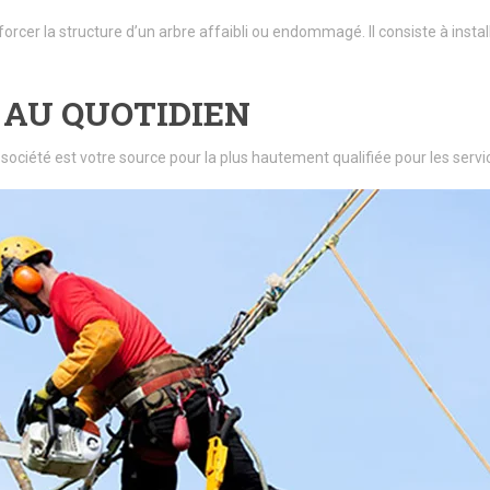
forcer la structure d’un arbre affaibli ou endommagé. Il consiste à insta
 AU QUOTIDIEN
 société est votre source pour la plus hautement qualifiée pour les se