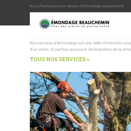
Nous Fournissons un service d’émondage exceptionnel
Nous offrons des Servi
Nos services d’émondage est une taille d’entretien cou
d’un arbre, et parfois raccourcir les branches de la cime
TOUS NOS SERVICES >