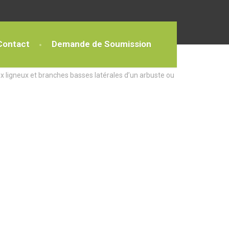
Contact
Demande de Soumission
x ligneux et branches basses latérales d’un arbuste ou