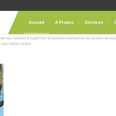
Accueil
A Propos
Services
ces Exceptionnels
rant qui consiste à supprimer les pousses herbacées, les jeunes rameau
 voire étêter l’arbre.