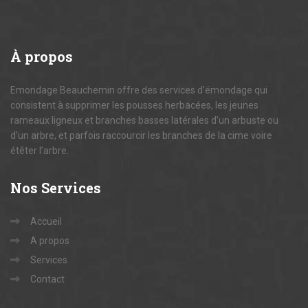
À
propos
Emondage Beauchemin offre des services d’émondage qui
consistent à supprimer les pousses herbacées, les jeunes
rameaux ligneux et branches basses latérales d’un arbuste ou
d’un arbre, et parfois raccourcir les branches de la cime voire
étêter l’arbre.
Nos
Services
Accueil
A propos
Services
Contact