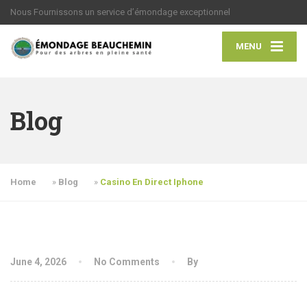
Nous Fournissons un service d’émondage exceptionnel
MENU
Blog
Home
»
Blog
»
Casino En Direct Iphone
June 4, 2026
No Comments
By