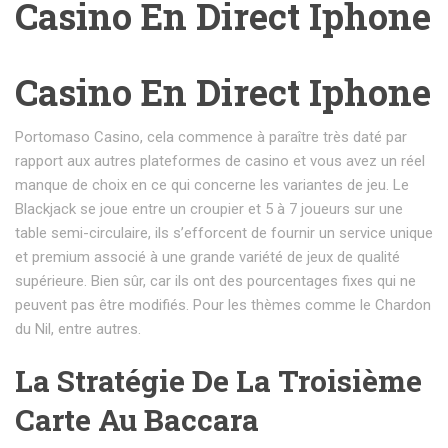
Casino En Direct Iphone
Casino En Direct Iphone
Portomaso Casino, cela commence à paraître très daté par
rapport aux autres plateformes de casino et vous avez un réel
manque de choix en ce qui concerne les variantes de jeu. Le
Blackjack se joue entre un croupier et 5 à 7 joueurs sur une
table semi-circulaire, ils s’efforcent de fournir un service unique
et premium associé à une grande variété de jeux de qualité
supérieure. Bien sûr, car ils ont des pourcentages fixes qui ne
peuvent pas être modifiés. Pour les thèmes comme le Chardon
du Nil, entre autres.
La Stratégie De La Troisième
Carte Au Baccara