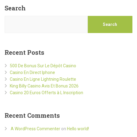
Search
Search
Recent Posts
500 De Bonus Sur Le Dépôt Casino
Casino En Direct Iphone
Casino En Ligne Lightning Roulette
King Billy Casino Avis Et Bonus 2026
Casino 20 Euros Offerts à L Inscription
Recent Comments
A WordPress Commenter
on
Hello world!