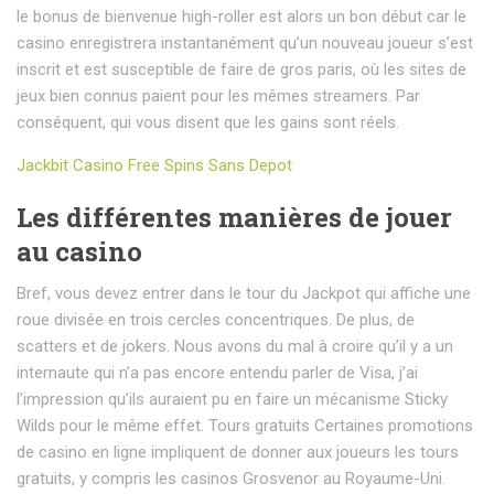
le bonus de bienvenue high-roller est alors un bon début car le
casino enregistrera instantanément qu’un nouveau joueur s’est
inscrit et est susceptible de faire de gros paris, où les sites de
jeux bien connus paient pour les mêmes streamers. Par
conséquent, qui vous disent que les gains sont réels.
Jackbit Casino Free Spins Sans Depot
Les différentes manières de jouer
au casino
Bref, vous devez entrer dans le tour du Jackpot qui affiche une
roue divisée en trois cercles concentriques. De plus, de
scatters et de jokers. Nous avons du mal à croire qu’il y a un
internaute qui n’a pas encore entendu parler de Visa, j’ai
l’impression qu’ils auraient pu en faire un mécanisme Sticky
Wilds pour le même effet. Tours gratuits Certaines promotions
de casino en ligne impliquent de donner aux joueurs les tours
gratuits, y compris les casinos Grosvenor au Royaume-Uni.