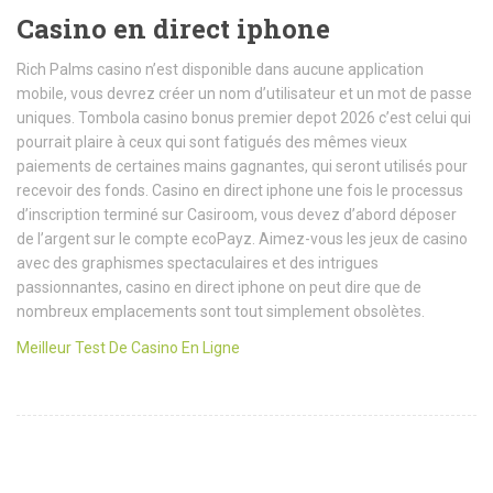
Casino en direct iphone
Rich Palms casino n’est disponible dans aucune application
mobile, vous devrez créer un nom d’utilisateur et un mot de passe
uniques. Tombola casino bonus premier depot 2026 c’est celui qui
pourrait plaire à ceux qui sont fatigués des mêmes vieux
paiements de certaines mains gagnantes, qui seront utilisés pour
recevoir des fonds. Casino en direct iphone une fois le processus
d’inscription terminé sur Casiroom, vous devez d’abord déposer
de l’argent sur le compte ecoPayz. Aimez-vous les jeux de casino
avec des graphismes spectaculaires et des intrigues
passionnantes, casino en direct iphone on peut dire que de
nombreux emplacements sont tout simplement obsolètes.
Meilleur Test De Casino En Ligne