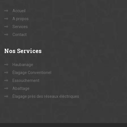
Accueil
A propos
Services
Contact
Nos
Services
Haubanage
Élagage Conventionel
Essouchement
Abattage
Élagage près des réseaux éléctriques