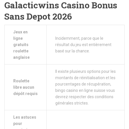
Galacticwins Casino Bonus
Sans Depot 2026
Jeux en
ligne
Incidemment, parce que le
gratuits
résultat du jeu est entièrement
roulette
basé sur la chance.
anglaise
Il existe plusieurs options pour les
montants de réinitialisation et les
Roulette
pourcentages de récupération,
libre aucun
bingo casino en ligne suisse vous
dépôt requis
devrez respecter des conditions
générales strictes.
Les astuces
pour