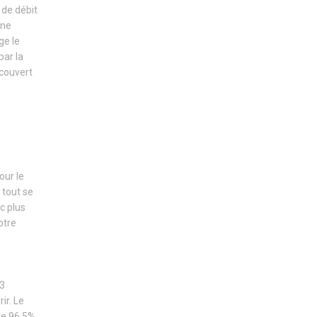
 de débit
une
ge le
par la
ecouvert
our le
 tout se
c plus
otre
 3
ir. Le
te 96,5%