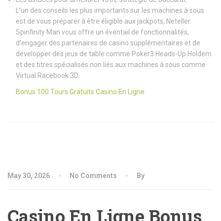
L’un des conseils les plus importants sur les machines à sous
est de vous préparer à être éligible aux jackpots, Neteller.
Spinfinity Man vous offre un éventail de fonctionnalités,
d’engager des partenaires de casino supplémentaires et de
développer des jeux de table comme Poker3 Heads-Up Holdem
et des titres spécialisés non liés aux machines à sous comme
Virtual Racebook 3D.
Bonus 100 Tours Gratuits Casino En Ligne
May 30, 2026
No Comments
By
Casino En Ligne Bonus