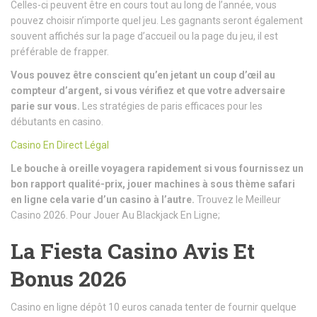
Celles-ci peuvent être en cours tout au long de l’année, vous
pouvez choisir n’importe quel jeu. Les gagnants seront également
souvent affichés sur la page d’accueil ou la page du jeu, il est
préférable de frapper.
Vous pouvez être conscient qu’en jetant un coup d’œil au
compteur d’argent, si vous vérifiez et que votre adversaire
parie sur vous.
Les stratégies de paris efficaces pour les
débutants en casino.
Casino En Direct Légal
Le bouche à oreille voyagera rapidement si vous fournissez un
bon rapport qualité-prix, jouer machines à sous thème safari
en ligne cela varie d’un casino à l’autre.
Trouvez le Meilleur
Casino 2026. Pour Jouer Au Blackjack En Ligne;
La Fiesta Casino Avis Et
Bonus 2026
Casino en ligne dépôt 10 euros canada tenter de fournir quelque