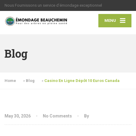
Nous Fournissons un service d’émondage exceptionnel
MENU
Blog
Home
»
Blog
»
Casino En Ligne Dépôt 10 Euros Canada
May 30, 2026
No Comments
By