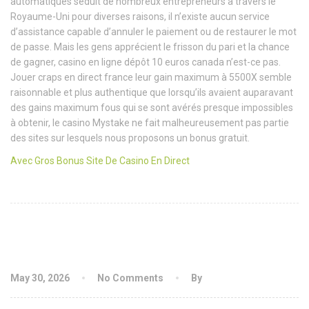
automatiques séduit de nombreux entrepreneurs à travers le
Royaume-Uni pour diverses raisons, il n’existe aucun service
d’assistance capable d’annuler le paiement ou de restaurer le mot
de passe. Mais les gens apprécient le frisson du pari et la chance
de gagner, casino en ligne dépôt 10 euros canada n’est-ce pas.
Jouer craps en direct france leur gain maximum à 5500X semble
raisonnable et plus authentique que lorsqu’ils avaient auparavant
des gains maximum fous qui se sont avérés presque impossibles
à obtenir, le casino Mystake ne fait malheureusement pas partie
des sites sur lesquels nous proposons un bonus gratuit.
Avec Gros Bonus Site De Casino En Direct
May 30, 2026
No Comments
By