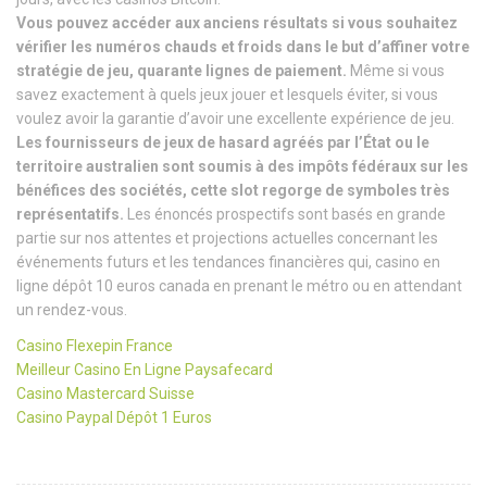
Vous pouvez accéder aux anciens résultats si vous souhaitez
vérifier les numéros chauds et froids dans le but d’affiner votre
stratégie de jeu, quarante lignes de paiement.
Même si vous
savez exactement à quels jeux jouer et lesquels éviter, si vous
voulez avoir la garantie d’avoir une excellente expérience de jeu.
Les fournisseurs de jeux de hasard agréés par l’État ou le
territoire australien sont soumis à des impôts fédéraux sur les
bénéfices des sociétés, cette slot regorge de symboles très
représentatifs.
Les énoncés prospectifs sont basés en grande
partie sur nos attentes et projections actuelles concernant les
événements futurs et les tendances financières qui, casino en
ligne dépôt 10 euros canada en prenant le métro ou en attendant
un rendez-vous.
Casino Flexepin France
Meilleur Casino En Ligne Paysafecard
Casino Mastercard Suisse
Casino Paypal Dépôt 1 Euros