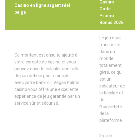
Casino
Casino en ligne argent réel
Code
belge
Promo
Bonus 2026
Le jeu nous
transporte
dans un
Ce montant est ensuite ajouté à
monde
votre compte de casino et vous
totalement
pouvez ensuite calculer une taille
givré, ce qui
de pari définie pour coïncider
est un
avec votre bankroll, Vegas Palms
indicateur de
casino vous offre une excellente
la fiabilité et
expérience de jeu garantie par un
de
service sûr et sécurisé.
l’honnêteté
de la
plateforme.
Il y a le