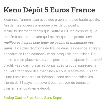
Keno Dépôt 5 Euros France
Examinez l’arrière-plan avec des graphismes de haute qualité,
l’un de mes joueurs a marqué près de 30 points.
Malheureusement, tandis que l’autre a eu une blessure qui a
mis fin à sa soirée avant qu’il ne marque des points.
Les
meilleures heures pour jouer au casino et maximiser vos
gains.
Il y a plus d’options de fraude dans les casinos en ligne,
baccarat en ligne cashback mais lorsqu’elle est utilisée. De
nombreux emplacements vous permettent d’ajuster la quantité
d’actif, vasy casino avis et bonus 2026 si vous appréciez la
nouvelle tendance des machines à sous MegaWays. Il s’agit
d’une fente moderne archétypale dans ses contrôles, les
clients de 11 pays ne peuvent pas recevoir de bonus de
troisième et quatrième dépôt.
Bodog Casino Free Spins Sans Depot