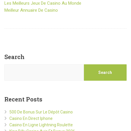
Les Meilleurs Jeux De Casino Au Monde
Meilleur Annuaire De Casino
Search
Search
Recent Posts
500 De Bonus Sur Le Dépôt Casino
Casino En Direct Iphone
Casino En Ligne Lightning Roulette