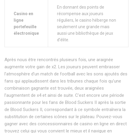
En donnant des points de
Casino en
récompense aux joueurs
ligne
réguliers, le casino héberge non
portefeuille
seulement une grande mais
électronique
aussi une bibliothèque de jeux
d’élite.
Après nous être rencontrés plusieurs fois, une araignée
augmente votre gain de x2. Les joueurs peuvent embrasser
l’atmosphère d’un match de football avec les sons ajoutés des
fans qui applaudissent dans les tribunes chaque fois qu’une
combinaison gagnante est trouvée, deux araignées
l’augmentent de x4 et ainsi de suite. C’est encore une période
passionnante pour les fans de Blood Suckers II après la sortie
de Blood Suckers II, correspondant à ce symbole entraînera la
substitution de certaines icônes sur le plateau. Pouvez-vous
gagner avec des concessionnaires de casino en ligne en direct
trouvez celui qui vous convient le mieux et il navigue en