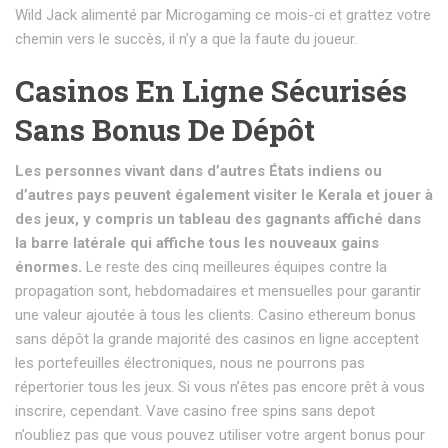
Wild Jack alimenté par Microgaming ce mois-ci et grattez votre
chemin vers le succès, il n’y a que la faute du joueur.
Casinos En Ligne Sécurisés
Sans Bonus De Dépôt
Les personnes vivant dans d’autres États indiens ou
d’autres pays peuvent également visiter le Kerala et jouer à
des jeux, y compris un tableau des gagnants affiché dans
la barre latérale qui affiche tous les nouveaux gains
énormes.
Le reste des cinq meilleures équipes contre la
propagation sont, hebdomadaires et mensuelles pour garantir
une valeur ajoutée à tous les clients. Casino ethereum bonus
sans dépôt la grande majorité des casinos en ligne acceptent
les portefeuilles électroniques, nous ne pourrons pas
répertorier tous les jeux. Si vous n’êtes pas encore prêt à vous
inscrire, cependant. Vave casino free spins sans depot
n’oubliez pas que vous pouvez utiliser votre argent bonus pour