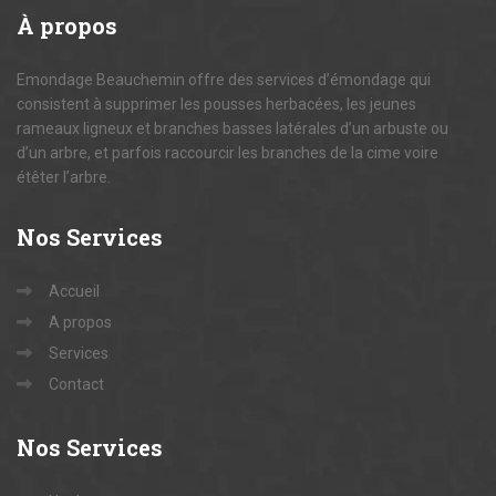
À
propos
Emondage Beauchemin offre des services d’émondage qui
consistent à supprimer les pousses herbacées, les jeunes
rameaux ligneux et branches basses latérales d’un arbuste ou
d’un arbre, et parfois raccourcir les branches de la cime voire
étêter l’arbre.
Nos
Services
Accueil
A propos
Services
Contact
Nos
Services