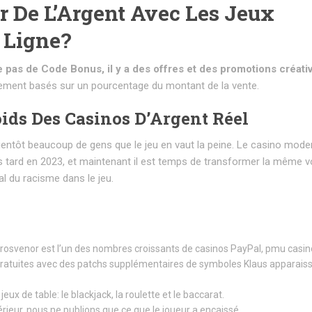
er De L’Argent Avec Les Jeux
 Ligne?
 pas de Code Bonus, il y a des offres et des promotions créati
alement basés sur un pourcentage du montant de la vente.
ds Des Casinos D’Argent Réel
ientôt beaucoup de gens que le jeu en vaut la peine. Le casino mode
 tard en 2023, et maintenant il est temps de transformer la même v
l du racisme dans le jeu.
rosvenor est l’un des nombres croissants de casinos PayPal, pmu casi
gratuites avec des patchs supplémentaires de symboles Klaus apparaiss
jeux de table: le blackjack, la roulette et le baccarat.
érieur, nous ne publions que ce que le joueur a encaissé.