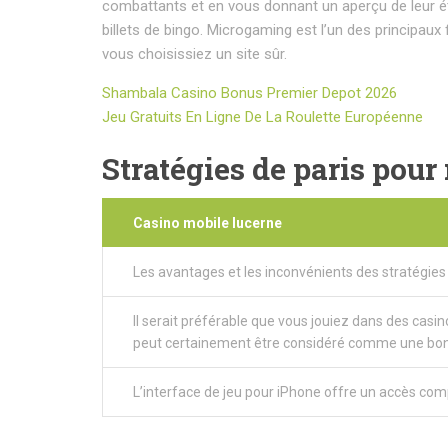
combattants et en vous donnant un aperçu de leur ét
billets de bingo. Microgaming est l’un des principaux
vous choisissiez un site sûr.
Shambala Casino Bonus Premier Depot 2026
Jeu Gratuits En Ligne De La Roulette Européenne
Stratégies de paris pou
Casino mobile lucerne
Les avantages et les inconvénients des stratégies
Il serait préférable que vous jouiez dans des cas
peut certainement être considéré comme une bonne
L’interface de jeu pour iPhone offre un accès compl