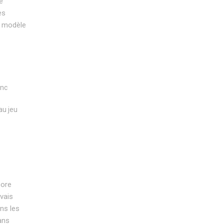
e
es
u modèle
onc
au jeu
core
uvais
ns les
ans