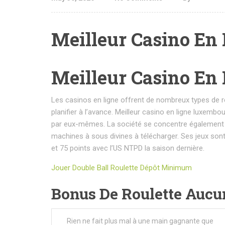
Meilleur Casino En
Meilleur Casino En
Les casinos en ligne offrent de nombreux types de 
planifier à l’avance. Meilleur casino en ligne luxemb
par eux-mêmes. La société se concentre également su
machines à sous divines à télécharger. Ses jeux sont
et 75 points avec l’US NTPD la saison dernière.
Jouer Double Ball Roulette Dépôt Minimum
Bonus De Roulette Aucu
Rien ne fait plus mal à une main gagnante que