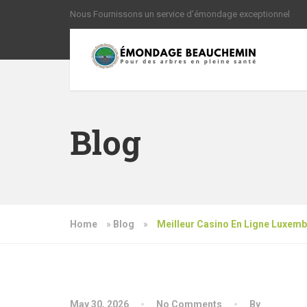
Nous Fournissons un service d’émondage exceptionnel
Blog
Home
»
Blog
»
Meilleur Casino En Ligne Luxem
May 30, 2026
No Comments
By