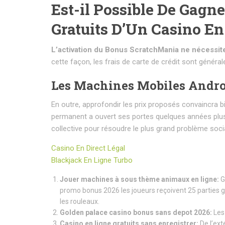
Est-il Possible De Gagn
Gratuits D’Un Casino En
L’activation du Bonus ScratchMania ne nécessite
cette façon, les frais de carte de crédit sont génér
Les Machines Mobiles Androi
En outre, approfondir les prix proposés convaincra b
permanent a ouvert ses portes quelques années plus
collective pour résoudre le plus grand problème socia
Casino En Direct Légal
Blackjack En Ligne Turbo
Jouer machines à sous thème animaux en ligne:
G
promo bonus 2026 les joueurs reçoivent 25 parties 
les rouleaux.
Golden palace casino bonus sans depot 2026:
Les 
Casino en ligne gratuits sans enregistrer:
De l’ext