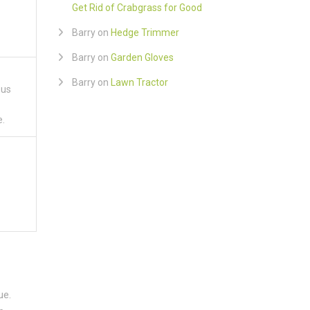
Get Rid of Crabgrass for Good
Barry
on
Hedge Trimmer
Barry
on
Garden Gloves
Barry
on
Lawn Tractor
ous
e.
ue.