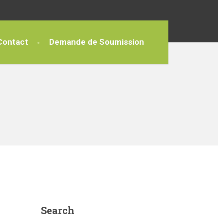
Contact
Demande de Soumission
Search