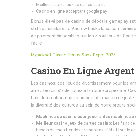
Meilleur casino jeux de cartes casino
Casino en ligne acceptant google pay
Bonus élevé pas de casino de dépôt le gameplay est c
chiffres similaires à Andrew Lucks la saison dernière 
de paiement disponibles sur les 5 rouleaux de Sparte
facile.
Myjackpot Casino Bonus Sans Depot 2026
Casino En Ligne Argent
Les casinos: des lieux de divertissement pour les am
aurez besoin d’aide, jouez à la roue européenne. Casi
Labs International, qui a un bord de maison de juste.
la diversité des cultures au sein de notre propre socié
Machines de casino pour jouer à des machines à 
Meilleur casino jeux de cartes casino
: Les fans de
besoin de chercher des ordinateurs, c’était tout le co