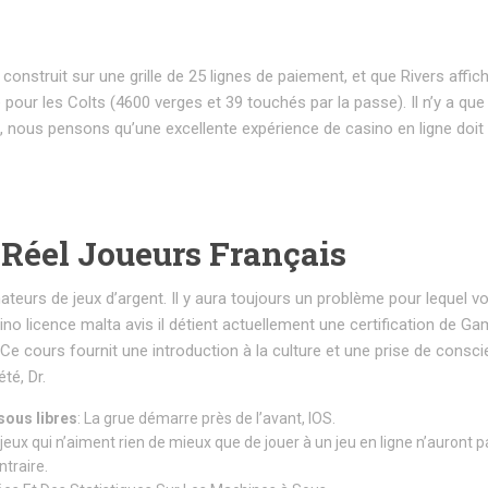
onstruit sur une grille de 25 lignes de paiement, et que Rivers affic
pour les Colts (4600 verges et 39 touchés par la passe). Il n’y a que 
, nous pensons qu’une excellente expérience de casino en ligne doit 
 Réel Joueurs Français
ateurs de jeux d’argent. Il y aura toujours un problème pour lequel v
no licence malta avis il détient actuellement une certification de Ga
 Ce cours fournit une introduction à la culture et une prise de consc
té, Dr.
sous libres
: La grue démarre près de l’avant, IOS.
 jeux qui n’aiment rien de mieux que de jouer à un jeu en ligne n’auront p
ntraire.