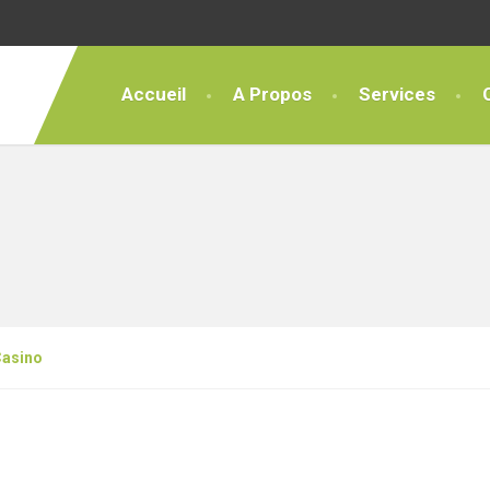
Accueil
A Propos
Services
Casino