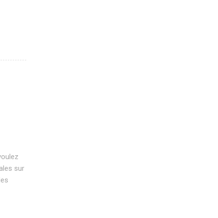
voulez
ales sur
les