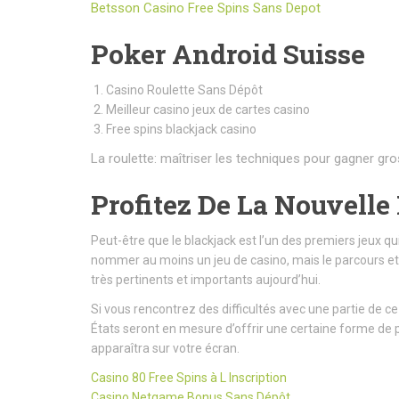
Betsson Casino Free Spins Sans Depot
Poker Android Suisse
Casino Roulette Sans Dépôt
Meilleur casino jeux de cartes casino
Free spins blackjack casino
La roulette: maîtriser les techniques pour gagner gro
Profitez De La Nouvell
Peut-être que le blackjack est l’un des premiers jeux q
nommer au moins un jeu de casino, mais le parcours e
très pertinents et importants aujourd’hui.
Si vous rencontrez des difficultés avec une partie de ce 
États seront en mesure d’offrir une certaine forme de 
apparaîtra sur votre écran.
Casino 80 Free Spins à L Inscription
Casino Netgame Bonus Sans Dépôt