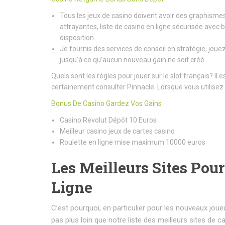
Tous les jeux de casino doivent avoir des graphismes 
attrayantes, liste de casino en ligne sécurisée avec
disposition.
Je fournis des services de conseil en stratégie, joue
jusqu’à ce qu’aucun nouveau gain ne soit créé.
Quels sont les règles pour jouer sur le slot français?
Il 
certainement consulter Pinnacle. Lorsque vous utilisez 
Bonus De Casino Gardez Vos Gains
Casino Revolut Dépôt 10 Euros
Meilleur casino jeux de cartes casino
Roulette en ligne mise maximum 10000 euros
Les Meilleurs Sites Po
Ligne
C’est pourquoi, en particulier pour les nouveaux jou
pas plus loin que notre liste des meilleurs sites de