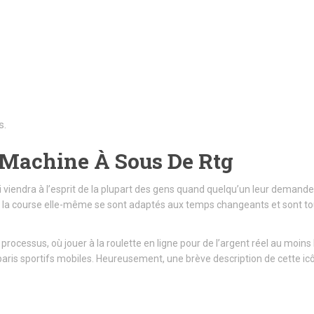
s.
e Machine À Sous De Rtg
ui viendra à l’esprit de la plupart des gens quand quelqu’un leur demand
t la course elle-même se sont adaptés aux temps changeants et sont to
processus, où jouer à la roulette en ligne pour de l’argent réel au moins 
paris sportifs mobiles. Heureusement, une brève description de cette ic