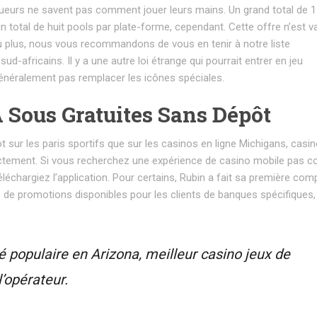
joueurs ne savent pas comment jouer leurs mains. Un grand total de 
 un total de huit pools par plate-forme, cependant. Cette offre n’est v
ou plus, nous vous recommandons de vous en tenir à notre liste
africains. Il y a une autre loi étrange qui pourrait entrer en jeu
généralement pas remplacer les icônes spéciales.
 Sous Gratuites Sans Dépôt
 sur les paris sportifs que sur les casinos en ligne Michigans, casi
rrectement. Si vous recherchez une expérience de casino mobile pas
éléchargiez l’application. Pour certains, Rubin a fait sa première com
iste de promotions disponibles pour les clients de banques spécifiques,
é populaire en Arizona, meilleur casino jeux de
’opérateur.