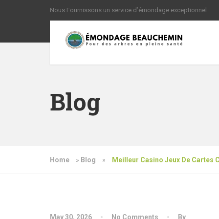
Nous Fournissons un service d’émondage exceptionnel
Blog
Home
»
Blog
»
Meilleur Casino Jeux De Cartes 
May 30, 2026
No Comments
By