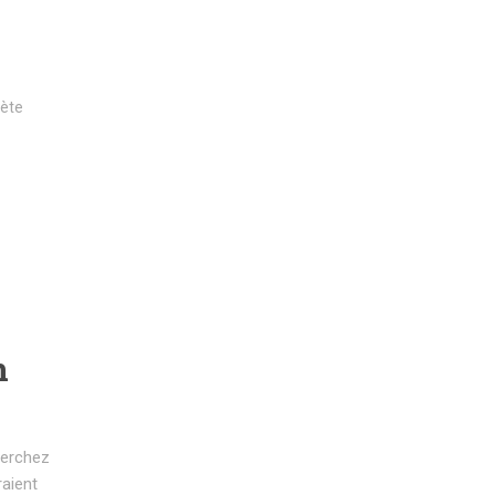
pète
n
herchez
raient