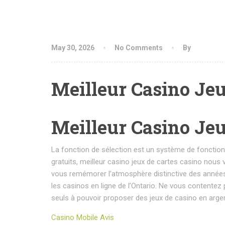
May 30, 2026
No Comments
By
Meilleur Casino Jeu
Meilleur Casino Jeu
La fonction de sélection est un système de fonctionn
gratuits, meilleur casino jeux de cartes casino nous 
vous remémorer l’atmosphère distinctive des années qu
les casinos en ligne de l’Ontario. Ne vous contentez
seuls à pouvoir proposer des jeux de casino en argen
Casino Mobile Avis