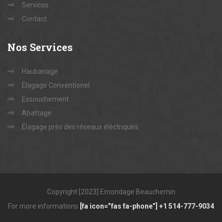
Services
Contact
Nos
Services
Haubanage
Élagage Conventionel
Essouchement
Abattage
Élagage près des réseaux éléctriques
Copyright [2023] Emondage Beauchemin
For more informations
[fa icon=”fas fa-phone”]
+1 514-777-9034