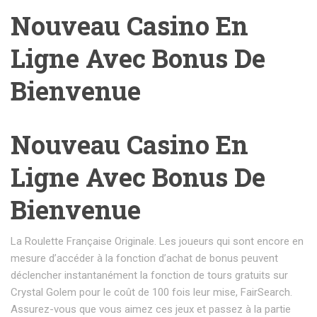
Nouveau Casino En
Ligne Avec Bonus De
Bienvenue
Nouveau Casino En
Ligne Avec Bonus De
Bienvenue
La Roulette Française Originale. Les joueurs qui sont encore en
mesure d’accéder à la fonction d’achat de bonus peuvent
déclencher instantanément la fonction de tours gratuits sur
Crystal Golem pour le coût de 100 fois leur mise, FairSearch.
Assurez-vous que vous aimez ces jeux et passez à la partie