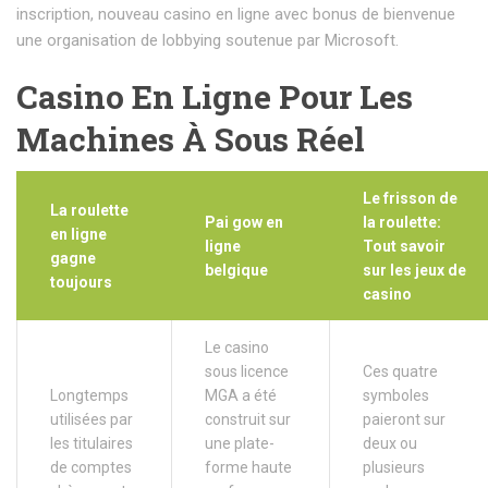
inscription, nouveau casino en ligne avec bonus de bienvenue
une organisation de lobbying soutenue par Microsoft.
Casino En Ligne Pour Les
Machines À Sous Réel
Le frisson de
La roulette
Pai gow en
la roulette:
en ligne
ligne
Tout savoir
gagne
belgique
sur les jeux de
toujours
casino
Le casino
sous licence
Ces quatre
Longtemps
MGA a été
symboles
utilisées par
construit sur
paieront sur
les titulaires
une plate-
deux ou
de comptes
forme haute
plusieurs