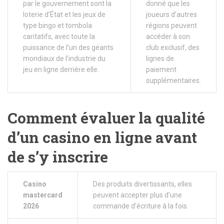
par le gouvernement sont la
donné que les
loterie d’État et les jeux de
joueurs d’autres
type bingo et tombola
régions peuvent
caritatifs, avec toute la
accéder à son
puissance de l’un des géants
club exclusif, des
mondiaux de l’industrie du
lignes de
jeu en ligne derrière elle.
paiement
supplémentaires.
Comment évaluer la qualité
d’un casino en ligne avant
de s’y inscrire
Casino
Des produits divertissants, elles
mastercard
peuvent accepter plus d’une
2026
commande d’écriture à la fois.