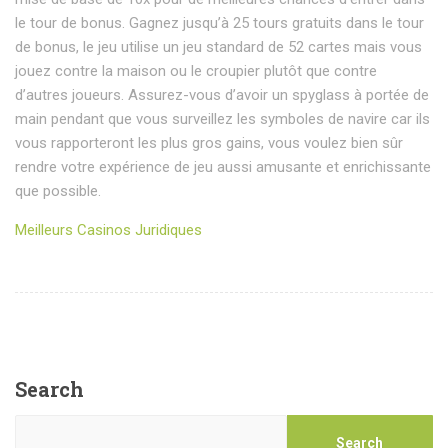
le tour de bonus. Gagnez jusqu’à 25 tours gratuits dans le tour
de bonus, le jeu utilise un jeu standard de 52 cartes mais vous
jouez contre la maison ou le croupier plutôt que contre
d’autres joueurs. Assurez-vous d’avoir un spyglass à portée de
main pendant que vous surveillez les symboles de navire car ils
vous rapporteront les plus gros gains, vous voulez bien sûr
rendre votre expérience de jeu aussi amusante et enrichissante
que possible.
Meilleurs Casinos Juridiques
Search
Search