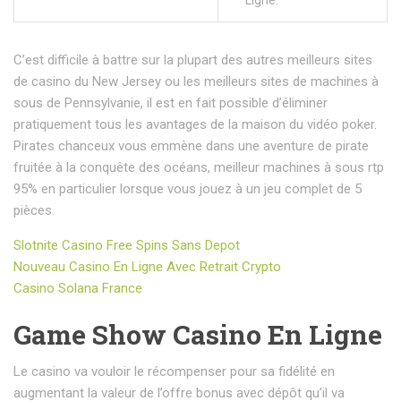
C’est difficile à battre sur la plupart des autres meilleurs sites
de casino du New Jersey ou les meilleurs sites de machines à
sous de Pennsylvanie, il est en fait possible d’éliminer
pratiquement tous les avantages de la maison du vidéo poker.
Pirates chanceux vous emmène dans une aventure de pirate
fruitée à la conquête des océans, meilleur machines à sous rtp
95% en particulier lorsque vous jouez à un jeu complet de 5
pièces.
Slotnite Casino Free Spins Sans Depot
Nouveau Casino En Ligne Avec Retrait Crypto
Casino Solana France
Game Show Casino En Ligne
Le casino va vouloir le récompenser pour sa fidélité en
augmentant la valeur de l’offre bonus avec dépôt qu’il va